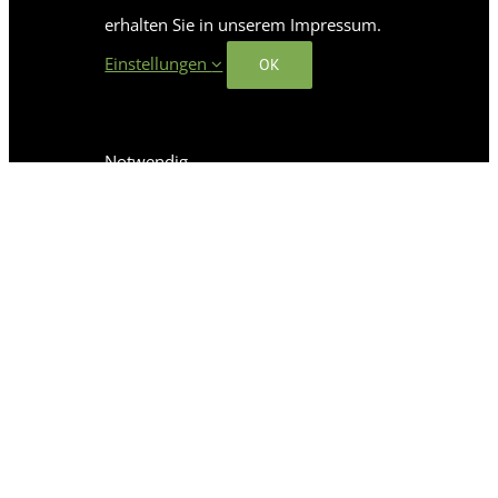
erhalten Sie in unserem Impressum.
Einstellungen
OK
Notwendig
Notwendige Cookies helfen dabei,
eine Webseite nutzbar zu machen,
indem sie Grundfunktionen wie
Seitennavigation und Zugriff auf
sichere Bereiche der Webseite
ermöglichen. Die Webseite kann
ohne diese Cookies nicht richtig
funktionieren.
YouTube