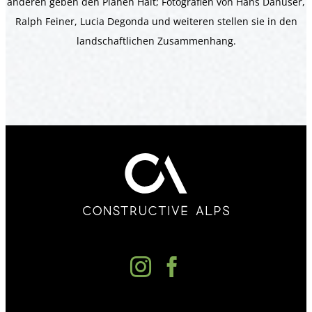
anderen geben den Plänen Halt; Fotografien von Hans Danuser,
Ralph Feiner, Lucia Degonda und weiteren stellen sie in den
landschaftlichen Zusammenhang.