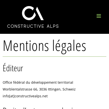
Skip
to
content
Mentions légales
Éditeur
Office fédéral du développement territorial
Worblentalstrasse 66, 3036 Ittingen, Schweiz
info[at]constructivealps.net