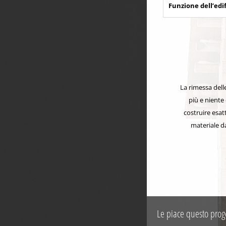
Funzione dell’edif
La rimessa dell
più e niente
costruire esat
materiale d
Le piace questo prog