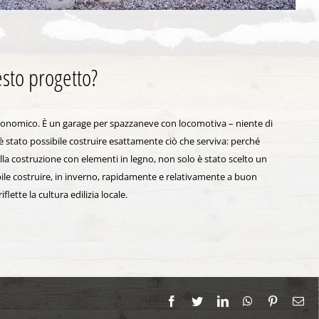
sto progetto?
economico. È un garage per spazzaneve con locomotiva – niente di
, è stato possibile costruire esattamente ciò che serviva: perché
ella costruzione con elementi in legno, non solo è stato scelto un
bile costruire, in inverno, rapidamente e relativamente a buon
lette la cultura edilizia locale.
Facebook
Twitter
LinkedIn
WhatsApp
Pinterest
Em