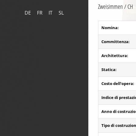
Zweisimmen / CH
DE
FR
IT
SL
Nomina:
Committenza:
Architettura:
Statica:
Costo dell’opera:
Indice di prestaz
Anno di costruzio
Tipo di costruzio