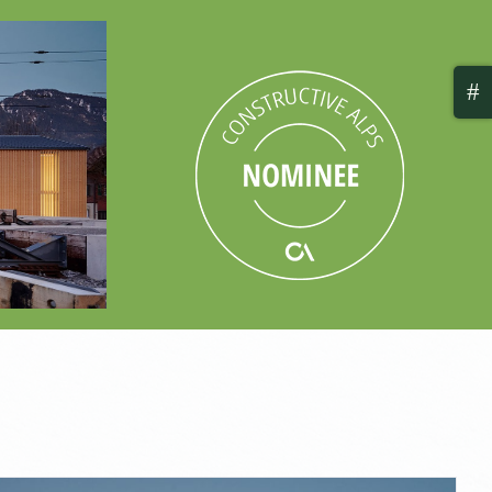
Togg
Slidi
Bar
Area