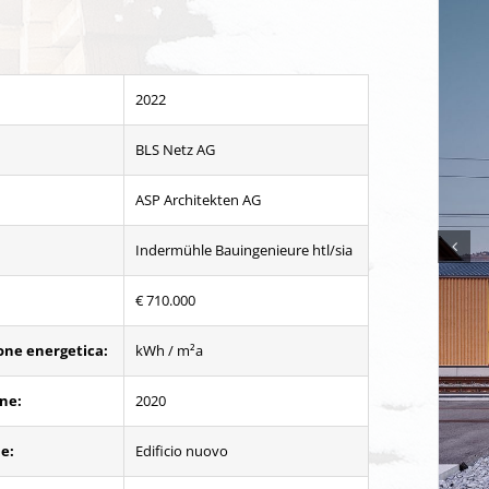
2022
BLS Netz AG
ASP Architekten AG
Indermühle Bauingenieure htl/sia
€ 710.000
ione energetica:
kWh / m²a
ne:
2020
ne:
Edificio nuovo