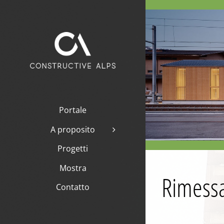
Skip
to
content
Portale
A proposito
Progetti
Mostra
Rimess
Contatto