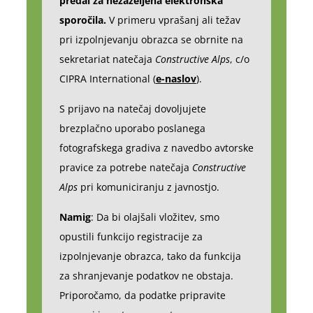
predal za nezaželjena elektronska
sporočila.
V primeru vprašanj ali težav
pri izpolnjevanju obrazca se obrnite na
sekretariat natečaja
Constructive Alps
, c/o
CIPRA International (
e-naslov
).
S prijavo na natečaj dovoljujete
brezplačno uporabo poslanega
fotografskega gradiva z navedbo avtorske
pravice za potrebe natečaja
Constructive
Alps
pri komuniciranju z javnostjo.
Namig
: Da bi olajšali vložitev, smo
opustili funkcijo registracije za
izpolnjevanje obrazca, tako da funkcija
za shranjevanje podatkov ne obstaja.
Priporočamo, da podatke pripravite