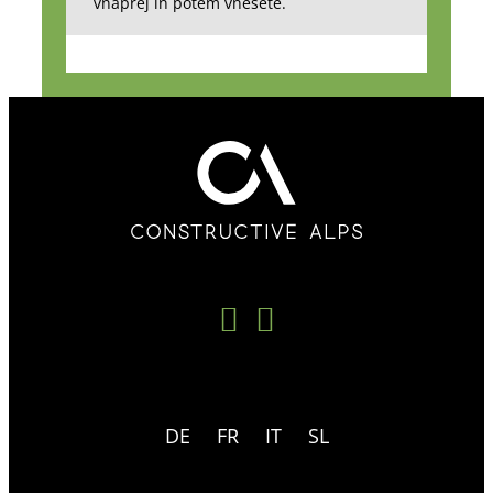
vnaprej in potem vnesete.
DE
FR
IT
SL