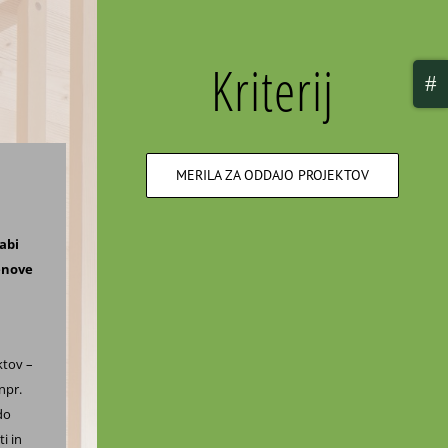
Kriterij
Togg
Slidi
Bar
Area
MERILA ZA ODDAJO PROJEKTOV
abi
renove
ktov –
npr.
do
i in