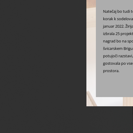
Natečaj bo tudi t
korak k sodelova
januar 2022. Žir
izbrala 25 projek
nagrad bo na spo
švicarskem Brig
potujoči razstavi
gostovala po vseh
prostora.