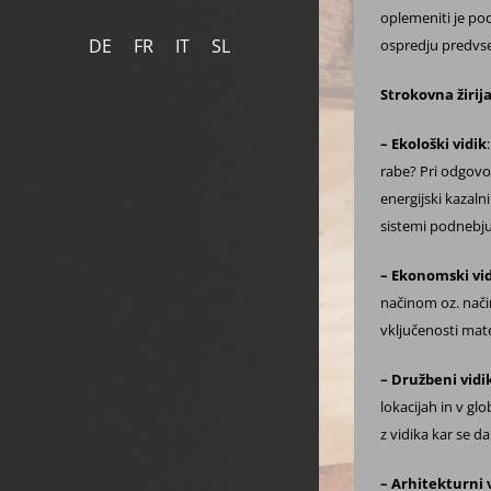
oplemeniti je pod
DE
FR
IT
SL
ospredju predvs
Strokovna
žirij
– Ekološki vidik
rabe? Pri odgovo
energijski kazaln
sistemi podnebju
– Ekonomski vi
načinom oz. nači
vključenosti mater
– Družbeni vidi
lokacijah in v gl
z vidika kar se 
– Arhitekturni 