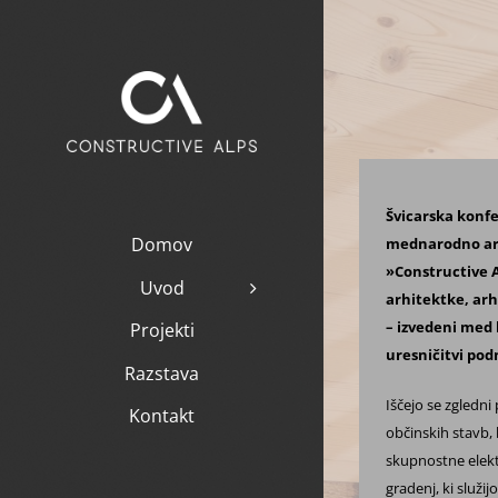
Skip
to
content
Švicarska konfe
Domov
mednarodno arh
»Constructive A
Uvod
arhitektke, arh
– izvedeni med 
Projekti
uresničitvi pod
Razstava
Iščejo se zgledni
Kontakt
občinskih stavb, 
skupnostne elektr
gradenj, ki služi