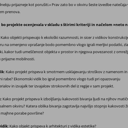
nebju prijazneje kot porušiti.« Prav zato bo v okviru šeste izvedbe natečaja 
em prenova.
a
bo projekte ocenjevala v skladu s štirimi kriteriji in načelom »neto n
: Kako objekti prispevajo k ekološki razumnosti, in sicer z vidikov konstrukcij
ru na omenjeno vprašanje bodo pomembno vlogo igrali merljivi podatki, zla
iki, kakor tudi umeščenost objekta v prostor in njegova povezanost z omrežji
 prijazne mobilnosti.
dik
: Kako projekt prispeva k smotrnem usklajevanju stroškov z namenom in
ni rabe? Ekonomski vidik bo igral pomembno vlogo tudi pri opazovanju
ialov in izvajalk ter izvajalcev strokovnih del iz regije v sam projekt.
k
: Kako projekt prispeva k izboljšanju kakovosti bivanja ljudi na njihov matič
obalnem okviru? Katera oblika bivanja zagotavlja najvišjo stopnjo kakovosti ži
da majhne porabe površine?
vidik
: Kako objekt prispeva k arhitekturi z vidika estetike?