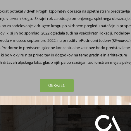
okrat potekal v dveh krogih. Izpolnitev obrazca na spletni strani predstavlja 
nju v prvem krogu. Skrajni rok za oddajo omenjenega spletnega obrazca je 
ija bo za sodelovanje v drugem krogu po skrbnem pregledu natečajnih prisp
tov, ki si jih bo spomladi 2022 ogledala tudi na vsakokratni lokaciji. Podelitev
redu v mesecu septembru 2022, na prireditvi »Podnebni teden« (
Klimawoch
u. Prodorne in predvsem zgledne konceptualne zasnove bodo predstavljene
, ki bo v okviru niza prireditev in dogodkov na temo gradnje in arhitekture
 državah alpskega loka, glas o njih pa bo razširjan tudi onstran meja alpsk
OBRAZEC