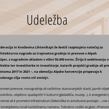
Udeležba
deracija in Kneževina Lihtenštajn že šestič razpisujeta natečaj za
itekturno nagrado za trajnostno gradnjo in prenovo v Alpah
lps«, z nagradnim skladom v višini 50.000 evrov. Žirija k sodelovanju v
itekte ter investitorke in investitorje, katerih projekti gradnje ali p
letoma 2017 in 2021 –, na
območju Alpske konvencije
prispevajo k
nebnega cilja »neto nič emisij«.
 primeri prenove, novogradnje ali razširitve: stanovanjskih stavb, javnih obje
bolnišnic, objektov spadajočih h kulturni (gledališča, muzeji…), k energetski (
arne) ali k prometni infrastrukturi (železniške in avtobusne postaje) –, vse 
jo kmetijskemu in/ali turističnemu namenu. Tokratno vodilo se glasi: »Prenovit