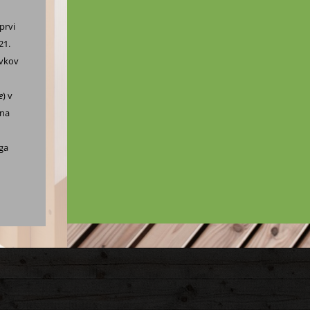
prvi
21.
evkov
e
) v
 na
ega