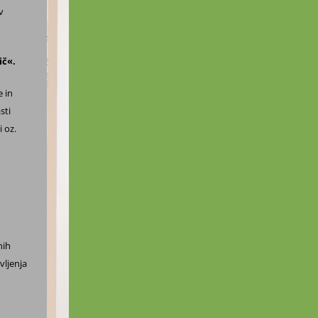
v
ič«.
e in
sti
 oz.
nih
vljenja