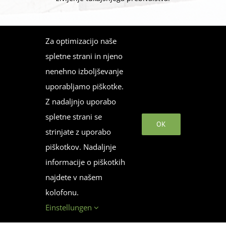
Za optimizacijo naše
Vam je projekt všeč? Delite ga ...
spletne strani in njeno
nenehno izboljševanje
Facebook
Twitter
LinkedIn
WhatsApp
Pinterest
Email
uporabljamo piškotke.
Z nadaljnjo uporabo
spletne strani se
OK
strinjate z uporabo
piškotkov. Nadaljnje
informacije o piškotkih
najdete v našem
kolofonu.
Einstellungen