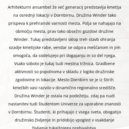
Arhitekturni ansambel že več generacij predstavlja kmetija
na osrednji lokaciji v Dornbirnu. Družina Winder tako
prispeva k prehranski varnosti mesta. Polja se nahajajo na
območju mesta, prav tako obsežni gozdovi družine
Winder. Tukaj predstavljeni sklop treh stavb ohranja
ozadje kmetijske rabe, vendar se odpira meščanom in jim
omogoča, da sodelujejo pri dogajanju in so del njega.
Vsako soboto je tukaj tudi mestna tržnica. Gradbene
aktivnosti so popolnoma v skladu z logiko družinske
zgodovine in lokacije. Mesto Dornbirn se je iz štirih
kmečkih vasi razvilo v dinamično regionalno središče.
Družina Winder je ostala na podeželju, zdaj pa nudi
nastanitev tudi študentom Univerze za uporabne znanosti
v Dornbirnu. Študenti, ki prihajajo z vsega sveta, obogatijo
družinsko življenje in pridobijo vpogled v vsakdanje
življenje tukajšnjega prebivalstva.